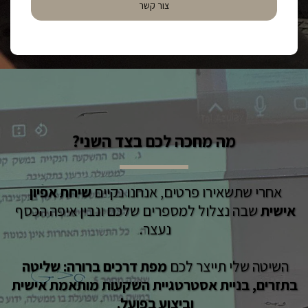
צור קשר
מה מחכה לכם בצד השני?
אחרי שתשאירו פרטים, אנחנו נקיים 
שיחת אפיון 
אישית
 שבה נצלול למספרים שלכם ונבין איפה הכסף 
נעצר. 
השיטה שלי תייצר לכם 
מפת דרכים ברורה
:
שליטה 
בתזרים, בניית אסטרטגיית השקעות מותאמת אישית 
וביצוע בפועל. 