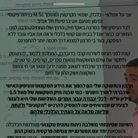
אני טל אזולאי - כלכלן, שמאי מקרקעין ומוסמך M.Sc בניהול פיננסי 
ומימון מטעם אוניברסיטת תל אביב. 
לצד הניסיון שלי כמרצה באקדמיה, הדרך שלי התחילה הרבה לפני 
התארים. כנער שגדל בבית עם קושי כלכלי וראה את אביו עובד ללא 
הפסקה, בער בי הרצון למצוא דרך חכמה יותר להתפרנס.
קצת לפני הגיוס לשירות קרבי בדובדבן, התחלתי ללמוד, להתעמק 
ולחקור את עולם ההשקעות (מאות ספרים, קורסים, סרטונים, 
סדנאות וכל דרך שיכלתי לשאוב ממנה ידע) ומאז אני חי ונושם 
השקעות ושוק ההון עד היום. 
הרצון והתשוקה שלי הם
להפוך את הידע המקצועי והניסיון האישי 
שצברתי לאורך השנים - כמי שבנה תיק השקעות של מעל 1.5 
מיליון ש"ח - 
לכלי עבודה עבור אחרים
.
 השליחות שלי היא לעזור 
לצעירים שמרוויחים יפה להפסיק להרגיש "תקועים" 
ולקחת 
שליטה מלאה על העתיד הכלכלי שלהם
.
השיטה שפיתחתי משלבת ניתוח נתונים מקצועי
 מעולמות הכלכלה 
והשמאות 
יחד עם אסטרטגיית צמיחה פרקטית בשוק ההון
. 
אתם לא תקבלו כאן ייעוץ תיאורטי, 
נטו פרקטיקה
 - אנחנו 
נגדיר יחד