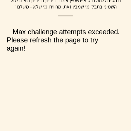
זו הסיבה שאלברט איינשטיין אמר: "ריבית דריבית היא הפלא 
השמיני בתבל. מי שמבין זאת, מרוויח. מי שלא - משלם."