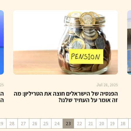
Jul
25
28, 2025
הפנסיה של הישראלים חוצה את הטריליון: מה
הס
זה אומר על העתיד שלנו?
הא
29
28
27
26
25
24
23
22
21
20
19
18