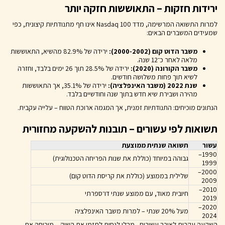
ירידות חזקות – התאוששות חזקה יותר
למרות התשואה המרשימה, מדד Nasdaq 100 אינו חף מתנודתיות קיצונית, כפי
שמעידים המשברים הבאים:
משבר הדוט קום (2000-2002):
ירידה של 82.9% מהשיא, התאוששות
מלאה לאחר כ־12 שנה.
משבר הקורונה (2020):
ירידה של 28.5% תוך 26 ימים בלבד, וחזרה
לשיא תוך פחות משלושה חודשים.
שנת 2022 (משבר האינפלציה):
ירידה של 35.1%, אך התאוששות
מהירה ושבירת שיא חדש בתוך שנה וחודשיים בלבד.
הנתונים מוכיחים: התנודתיות זמנית, אך המגמה ארוכת הטווח – עלייה עקבית.
תשואות לפי עשורים – תובנות להשקעה מחזורית
עשור
תשואה שנתית ממוצעת
1990–
גבוהה במיוחד (כוללת את שנות הפריחה הטכנולוגית)
1999
2000–
שלילית בממוצע (כוללת את קריסת הדוט קום)
2009
2010–
חיובית מאוד, עם ממוצע שנתי דו־ספרתי
2019
2020–
מעל 20% שנתי – למרות משבר האינפלציה
2024
השקעה עקבית לאורך עשורים - מבלי לנסות לתזמן את השוק – מוכיחה את