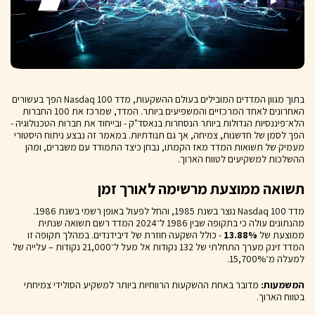
בתוך מגוון המדדים המובילים בעולם ההשקעות, מדד Nasdaq 100 הפך בעשורים
האחרונים לאחד המרכזיים והמשפיעים ביותר. המדד, שמרכז את 100 החברות
הלא־פיננסיות הגדולות ביותר הנסחרות בנאסד"ק - ובייחוד את חברות הטכנולוגיה -
הפך לסמן של חדשנות, צמיחה, אך גם תנודתיות. במאמר זה נבצע ניתוח היסטורי
מעמיק של תשואות המדד מאז הקמתו, נבחן כיצד התמודד עם משברים, ומהן
ההשלכות למשקיעים לטווח הארוך.
תשואה ממוצעת מרשימה לאורך זמן
מדד Nasdaq 100 נוצר בשנת 1985, והחל לפעול באופן רשמי בשנת 1986.
מהנתונים עולה כי בתקופה שבין 1986 ל־2024 המדד רשם תשואה שנתית
ממוצעת של
13.88%
- כולל השקעה חוזרת של דיבידנדים. במהלך תקופה זו
המדד זינק מערך התחלתי של 132 נקודות אל מעל ל־21,000 נקודות – עלייה של
למעלה מ־15,700%.
המשמעות:
מדובר באחת ההשקעות הרווחיות ביותר למשקיע הסולידי צמיחתי
בטווח הארוך.