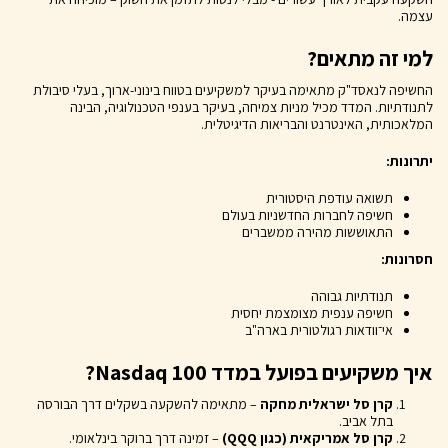
עצמה.
למי זה מתאים?
החשיפה לנאסד"ק מתאימה בעיקר למשקיעים בטווח בינוני-ארוך, בעלי סיבולת
לתנודתיות. המדד מכיל מניות צמיחה, בעיקר בענפי הטכנולוגיה, הבינה
המלאכותית, האינטרנט והבריאות הדיגיטלית.
יתרונות:
תשואה עודפת היסטורית
חשיפה לחברות החדשניות בעולם
התאוששות מהירה ממשברים
חסרונות:
תנודתיות גבוהה
חשיפה ענפית מצומצמת יחסית
אי־וודאות רגולטורית בארה"ב
איך משקיעים בפועל במדד Nasdaq 100?
קרן סל ישראלית מחקה
– מתאימה להשקעה בשקלים דרך הבורסה
בתל אביב.
קרן סל אמריקאית (כגון QQQ)
– זמינה דרך ברוקר בינלאומי.