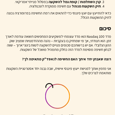
קרן השתלמות / קופת גמל להשקעה
במסלול מנייתי־אמריקאי.
תיק השקעות מנוהל
עם חשיפה ממוקדת לטכנולוגיה.
כדאי להתייעץ עם יועץ פיננסי כדי להתאים את רמת החשיפה בפרופורציה נכונה
לתיק ההשקעות הכולל.
סיכום
מדד Nasdaq 100 הוא מדד עוצמתי למשקיעים המחפשים תשואה עודפת לאורך
זמן. הוא תנודתי, אך מי שמחזיק בו בעקביות – נהנה מההזדמנויות שמציב שוק
ההון הגלובלי. אם יש ברשותכם סכומים פנויים להשקעה לטווח בינוני־ארוך – שווה
לבחון חשיפה מסוימת למדד הזה כחלק מתמהיל מושכל של השקעות.
רוצה שאבחן יחד איתך האם החשיפה לנאסד"ק מתאימה לך?
אני מזמין אותך לפגישת ייעוץ פיננסי אישית, שבה נבנה יחד אסטרטגיית השקעות
מותאמת לצרכים שלך.