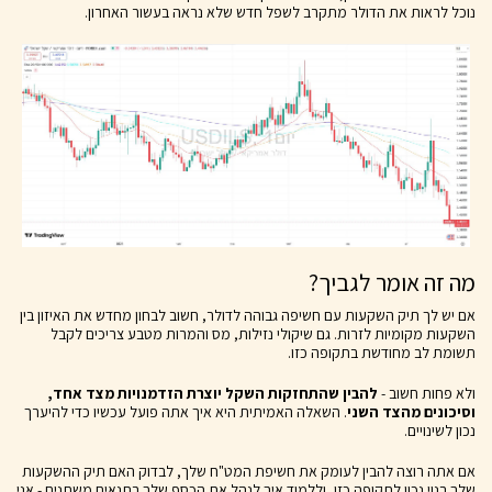
נוכל לראות את הדולר מתקרב לשפל חדש שלא נראה בעשור האחרון.
מה זה אומר לגביך?
אם יש לך תיק השקעות עם חשיפה גבוהה לדולר, חשוב לבחון מחדש את האיזון בין
השקעות מקומיות לזרות. גם שיקולי נזילות, מס והמרות מטבע צריכים לקבל
תשומת לב מחודשת בתקופה כזו.
ולא פחות חשוב -
להבין שהתחזקות השקל יוצרת הזדמנויות מצד אחד,
וסיכונים מהצד השני
. השאלה האמיתית היא איך אתה פועל עכשיו כדי להיערך
נכון לשינויים.
אם אתה רוצה להבין לעומק את חשיפת המט"ח שלך, לבדוק האם תיק ההשקעות
שלך בנוי נכון לתקופה כזו, וללמוד איך לנהל את הכסף שלך בתנאים משתנים - אני