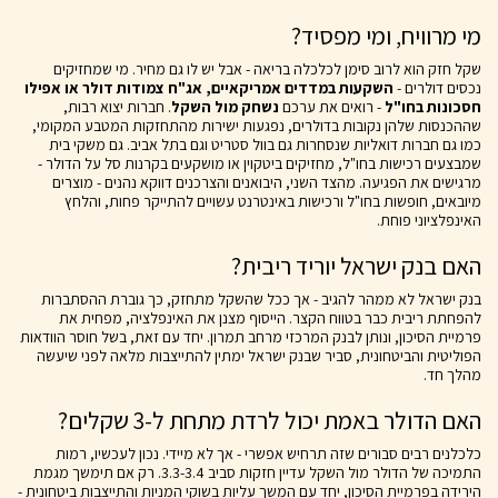
מי מרוויח, ומי מפסיד?
שקל חזק הוא לרוב סימן לכלכלה בריאה - אבל יש לו גם מחיר. מי שמחזיקים
נכסים דולרים -
השקעות במדדים אמריקאיים, אג"ח צמודות דולר או אפילו
חסכונות בחו"ל
- רואים את ערכם
נשחק מול השקל
. חברות יצוא רבות,
שההכנסות שלהן נקובות בדולרים, נפגעות ישירות מהתחזקות המטבע המקומי,
כמו גם חברות דואליות שנסחרות גם בוול סטריט וגם בתל אביב. גם משקי בית
שמבצעים רכישות בחו"ל, מחזיקים ביטקוין או מושקעים בקרנות סל על הדולר -
מרגישים את הפגיעה. מהצד השני, היבואנים והצרכנים דווקא נהנים - מוצרים
מיובאים, חופשות בחו"ל ורכישות באינטרנט עשויים להתייקר פחות, והלחץ
האינפלציוני פוחת.
האם בנק ישראל יוריד ריבית?
בנק ישראל לא ממהר להגיב - אך ככל שהשקל מתחזק, כך גוברת ההסתברות
להפחתת ריבית כבר בטווח הקצר. הייסוף מצנן את האינפלציה, מפחית את
פרמיית הסיכון, ונותן לבנק המרכזי מרחב תמרון. יחד עם זאת, בשל חוסר הוודאות
הפוליטית והביטחונית, סביר שבנק ישראל ימתין להתייצבות מלאה לפני שיעשה
מהלך חד.
האם הדולר באמת יכול לרדת מתחת ל-3 שקלים?
כלכלנים רבים סבורים שזה תרחיש אפשרי - אך לא מיידי. נכון לעכשיו, רמות
התמיכה של הדולר מול השקל עדיין חזקות סביב 3.3-3.4. רק אם תימשך מגמת
הירידה בפרמיית הסיכון, יחד עם המשך עליות בשוקי המניות והתייצבות ביטחונית -