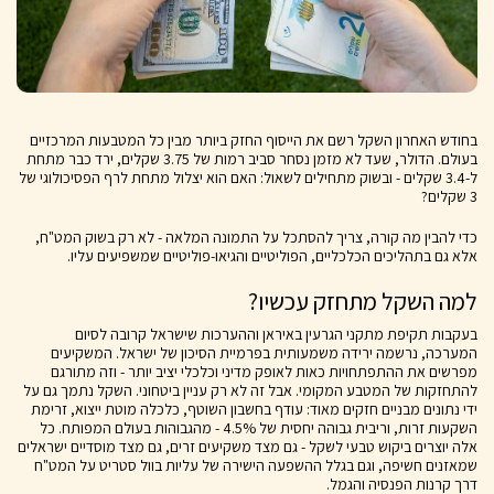
בחודש האחרון השקל רשם את הייסוף החזק ביותר מבין כל המטבעות המרכזיים
בעולם. הדולר, שעד לא מזמן נסחר סביב רמות של 3.75 שקלים, ירד כבר מתחת
ל-3.4 שקלים - ובשוק מתחילים לשאול: האם הוא יצלול מתחת לרף הפסיכולוגי של
3 שקלים?
כדי להבין מה קורה, צריך להסתכל על התמונה המלאה - לא רק בשוק המט"ח,
אלא גם בתהליכים הכלכליים, הפוליטיים והגיאו-פוליטיים שמשפיעים עליו.
למה השקל מתחזק עכשיו?
בעקבות תקיפת מתקני הגרעין באיראן וההערכות שישראל קרובה לסיום
המערכה, נרשמה ירידה משמעותית בפרמיית הסיכון של ישראל. המשקיעים
מפרשים את ההתפתחויות כאות לאופק מדיני וכלכלי יציב יותר - וזה מתורגם
להתחזקות של המטבע המקומי. אבל זה לא רק עניין ביטחוני. השקל נתמך גם על
ידי נתונים מבניים חזקים מאוד: עודף בחשבון השוטף, כלכלה מוטת ייצוא, זרימת
השקעות זרות, וריבית גבוהה יחסית של 4.5% - מהגבוהות בעולם המפותח. כל
אלה יוצרים ביקוש טבעי לשקל - גם מצד משקיעים זרים, גם מצד מוסדיים ישראלים
שמאזנים חשיפה, וגם בגלל ההשפעה הישירה של עליות בוול סטריט על המט"ח
דרך קרנות הפנסיה והגמל.