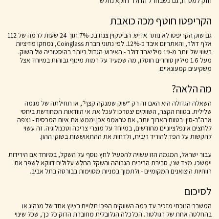
חזק למט"ח, גם כשבחו"ל הדולר דווקא נחלש.
הקריפטו חוטף מכה כואבת
גם שוק הקריפטו לא נותר אדיש. הביטקוין צנח בכ-7% תוך 24 שעות לרמה של 112
אלף דולר, והאתריום איבד כ-12%. לפי נתוני חברת Coinglass, נמחקו פוזיציות
בשווי של יותר מ-19 מיליארד דולר - האירוע הגדול ביותר בהיסטוריה של השוק.
מעל 1.6 מיליון סוחרים חוסלו, מה שמעיד על רמות מינוף גבוהות במיוחד אצל
משקיעים קמעונאיים.
מה הלאה?
השאלה הגדולה היא האם זה רק “שוק שמנקה קצף”, או תחילתה של מגמה
שלילית. בטווח הקצר, השווקים יצטרכו לעכל את אי הוודאות המחודשת ביחסי
ארה"ב-סין. בטווח הארוך יותר, אם טראמפ אכן יממש את איום המכסים - נצפה
ללחצים אינפלציוניים מחודשים, במיוחד על מוצרי צריכה וטכנולוגיה. זה עשוי
להקשות על הפד להוריד ריבית, ולדחות את ההתאוששות בשוקי ההון.
עבור ישראל, המגמה הזו עשויה להפעיל לחץ נוסף על השקל, במיוחד אם הירידות
יימשכו. מצד שני, סביבת הריבית הגבוהה והשקל החלש עלולים דווקא לשפר את
רווחיות היצואנים המקומיים - ולתמוך במניות מסוימות בבורסה בתל אביב.
לסיכום
המשבר הנוכחי מזכיר עד כמה השווקים הפכו תלויים בציוץ אחד של מנהיג או
בהחלטה אחת של רגולטור. הכלכלה הגלובלית מחוברת הדוק כל כך, שכל שינוי