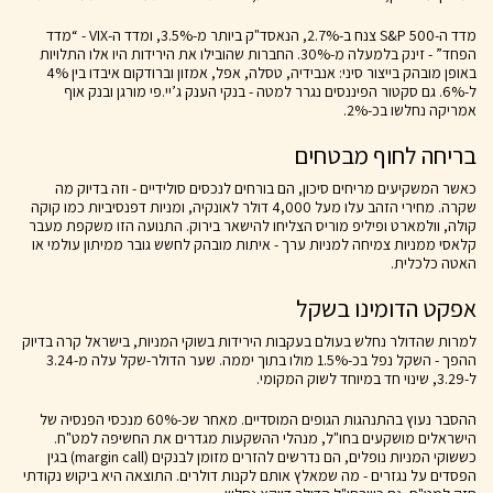
מדד ה-S&P 500 צנח ב-2.7%, הנאסד"ק ביותר מ-3.5%, ומדד ה-VIX - “מדד
הפחד” - זינק בלמעלה מ-30%. החברות שהובילו את הירידות היו אלו התלויות
באופן מובהק בייצור סיני: אנבידיה, טסלה, אפל, אמזון וברודקום איבדו בין 4%
ל-6%. גם סקטור הפיננסים נגרר למטה - בנקי הענק ג’יי.פי מורגן ובנק אוף
אמריקה נחלשו בכ-2%.
בריחה לחוף מבטחים
כאשר המשקיעים מריחים סיכון, הם בורחים לנכסים סולידיים - וזה בדיוק מה
שקרה. מחירי הזהב עלו מעל 4,000 דולר לאונקיה, ומניות דפנסיביות כמו קוקה
קולה, וולמארט ופיליפ מוריס הצליחו להישאר בירוק. התנועה הזו משקפת מעבר
קלאסי ממניות צמיחה למניות ערך - איתות מובהק לחשש גובר ממיתון עולמי או
האטה כלכלית.
אפקט הדומינו בשקל
למרות שהדולר נחלש בעולם בעקבות הירידות בשוקי המניות, בישראל קרה בדיוק
ההפך - השקל נפל בכ-1.5% מולו בתוך יממה. שער הדולר-שקל עלה מ-3.24
ל-3.29, שינוי חד במיוחד לשוק המקומי.
ההסבר נעוץ בהתנהגות הגופים המוסדיים. מאחר שכ-60% מנכסי הפנסיה של
הישראלים מושקעים בחו"ל, מנהלי ההשקעות מגדרים את החשיפה למט"ח.
כששוקי המניות נופלים, הם נדרשים להזרים מזומן לבנקים (margin call) בגין
הפסדים על נגזרים - מה שמאלץ אותם לקנות דולרים. התוצאה היא ביקוש נקודתי