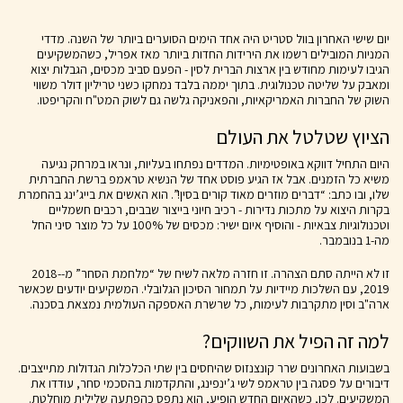
יום שישי האחרון בוול סטריט היה אחד הימים הסוערים ביותר של השנה. מדדי
המניות המובילים רשמו את הירידות החדות ביותר מאז אפריל, כשהמשקיעים
הגיבו לעימות מחודש בין ארצות הברית לסין - הפעם סביב מכסים, הגבלות יצוא
ומאבק על שליטה טכנולוגית. בתוך יממה בלבד נמחקו כשני טריליון דולר משווי
השוק של החברות האמריקאיות, והפאניקה גלשה גם לשוק המט"ח והקריפטו.
הציוץ שטלטל את העולם
היום התחיל דווקא באופטימיות. המדדים נפתחו בעליות, ונראו במרחק נגיעה
משיא כל הזמנים. אבל אז הגיע פוסט אחד של הנשיא טראמפ ברשת החברתית
שלו, ובו כתב: “דברים מוזרים מאוד קורים בסין!”. הוא האשים את בייג’ינג בהחמרת
בקרות היצוא על מתכות נדירות - רכיב חיוני בייצור שבבים, רכבים חשמליים
וטכנולוגיות צבאיות - והוסיף איום ישיר: מכסים של 100% על כל מוצר סיני החל
מה-1 בנובמבר.
זו לא הייתה סתם הצהרה. זו חזרה מלאה לשיח של “מלחמת הסחר” מ-2018-
2019, עם השלכות מיידיות על תמחור הסיכון הגלובלי. המשקיעים יודעים שכאשר
ארה"ב וסין מתקרבות לעימות, כל שרשרת האספקה העולמית נמצאת בסכנה.
למה זה הפיל את השווקים?
בשבועות האחרונים שרר קונצנזוס שהיחסים בין שתי הכלכלות הגדולות מתייצבים.
דיבורים על פסגה בין טראמפ לשי ג’ינפינג, והתקדמות בהסכמי סחר, עודדו את
המשקיעים. לכן, כשהאיום החדש הופיע, הוא נתפס כהפתעה שלילית מוחלטת.